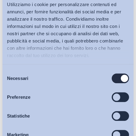
Utilizziamo i cookie per personalizzare contenuti ed
annunci, per fornire funzionalità dei social media e per
analizzare il nostro traffico. Condividiamo inoltre
informazioni sul modo in cui utilizzi il nostro sito con i
nostri partner che si occupano di analisi dei dati web,
pubblicità e social media, i quali potrebbero combinarle
con altre informazioni che hai fornito loro o che hanno
raccolto dal tuo utilizzo dei loro servizi.
Selezione
Bollettini ADAPT
Necessari
del
consenso
Articoli
Preferenze
Osservatori
Statistiche
Ho letto e Accetto il trattamento dei dati personali descritti
sulla pagina della
Privacy Policy
Marketing