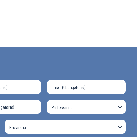
 ADAPT
i