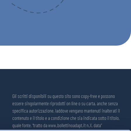
Gli scritti disponibili su questo sito sono copy-free e possono
essere singolarmente riprodotti on line o su carta, anche senza
specifica autorizzazione, laddove vengano mantenuti inalterati il
contenuto e il titolo e a condizione che sia indicata sotto il titolo,
quale fonte, “tratto da www.bollettinoadapt.it n.X, data“