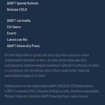
ADAPT Special Bulletin
Noticias CIELO
ADAPT sui media
Chi Siamo
Eventi
Lavora con Noi
ADAPT University Press
Gli scritti disponibili su questo sito sono copy-free e possono essere
singolarmente riprodotti on line o su carta, anche senza specifica
autorizzazione, laddove vengano mantenuti inalterati il contenuto e il titolo
e a condizione che sia indicata sotto il titolo, quale fonte, “tratto da
www.bollettinoadapt.it n.X, data“
Pubblicazione on line della Collana ADAPT ISSN 2240-2721 Registrazione
n.1609, 11 novembre 2001, Tribunale di Modena, Italia. Direttore responsabile:
Michele Tiraboschi; Direttrice ADAPT University Press: Lavinia Serrani.