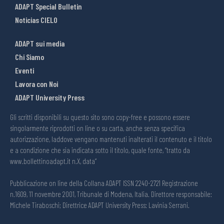
ADAPT Special Bulletin
Noticias CIELO
ADAPT sui media
Chi Siamo
Eventi
Lavora con Noi
ADAPT University Press
Gli scritti disponibili su questo sito sono copy-free e possono essere
singolarmente riprodotti on line o su carta, anche senza specifica
autorizzazione, laddove vengano mantenuti inalterati il contenuto e il titolo
e a condizione che sia indicata sotto il titolo, quale fonte, “tratto da
www.bollettinoadapt.it n.X, data“
Pubblicazione on line della Collana ADAPT ISSN 2240-2721 Registrazione
n.1609, 11 novembre 2001, Tribunale di Modena, Italia. Direttore responsabile:
Michele Tiraboschi; Direttrice ADAPT University Press: Lavinia Serrani.