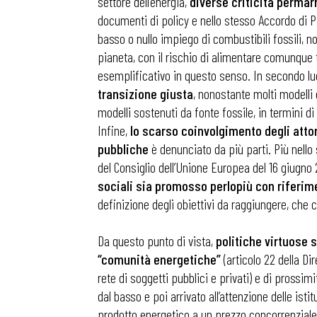
settore dell’energia,
diverse criticità permarr
documenti di policy e nello stesso Accordo di P
basso o nullo impiego di combustibili fossili, n
Osservator
pianeta, con il rischio di alimentare comunque te
esemplificativo in questo senso. In secondo lu
Eventi
transizione giusta
, nonostante molti modelli
modelli sostenuti da fonte fossile, in termini
Infine,
lo scarso coinvolgimento degli attor
Chi Siamo
pubbliche
è denunciato da più parti. Più nell
del Consiglio dell’Unione Europea del 16 giugno 
sociali sia promosso perlopiù con riferime
definizione degli obiettivi da raggiungere, che 
Da questo punto di vista,
politiche virtuose 
“comunità energetiche”
(articolo 22 della D
rete di soggetti pubblici e privati) e di prossim
dal basso e poi arrivato all’attenzione delle isti
prodotto energetico a un prezzo concorrenziale