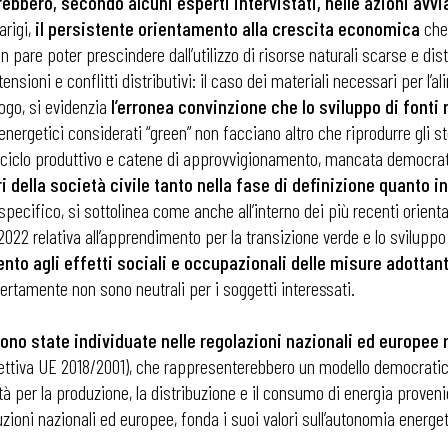
ebbero, secondo alcuni esperti intervistati, nelle azioni avvi
arigi,
il persistente orientamento alla crescita economica
che,
on pare poter prescindere dall’utilizzo di risorse naturali scarse e d
i
nsioni e conflitti distributivi: il caso dei materiali necessari per l’a
ogo, si evidenzia
l’erronea convinzione che lo sviluppo di fonti r
 energetici considerati “green” non facciano altro che riprodurre gli
 di ciclo produttivo e catene di approvvigionamento, mancata democra
i della società civile tanto nella fase di definizione quanto i
o specifico, si sottolinea come anche all’interno dei più recenti ori
2022 relativa all’apprendimento per la transizione verde e lo sviluppo
nto agli effetti sociali e occupazionali delle misure adottan
certamente non sono neutrali per i soggetti interessati.
sono state individuate nelle regolazioni nazionali ed europee 
irettiva UE 2018/2001), che rappresenterebbero un modello democratico
ità per la produzione, la distribuzione e il consumo di energia proven
tuzioni nazionali ed europee, fonda i suoi valori sull’autonomia energet
.