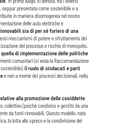
ate
. In primo luogo, si denota, tra i diversi
 seppur presentata come sostenibile e a
istribuite in maniera disomogenea nel nostro
limentazione delle auto elettriche è
innovabili sia di per sé foriero di una
 stessi meccanismi di potere e sfruttamento dei
tizzazione del processo e rischio di monopolio.
n quella di implementazione delle politiche
entamenti comunitari (si veda la Raccomandazione
 sostenibile),
il ruolo di sindacati e parti
te
e non a monte dei processi decisionali, nella
relative alla promozione delle cosiddette
, collettivo (poiché condiviso e gestito da una
iente da fonti rinnovabili. Questo modello, nato
ica, la lotta allo spreco e la condivisione del