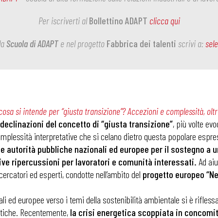
Per iscriverti al
Bollettino ADAPT
clicca qui
la
Scuola di ADAPT
e nel progetto
Fabbrica dei talenti
scrivi a:
sel
osa si intende per “giusta transizione”? Accezioni e complessità, oltr
declinazioni del concetto di “giusta transizione”
, più volte evo
complessità interpretative che si celano dietro questa popolare espr
e autorità pubbliche nazionali ed europee per il sostegno a un
tive ripercussioni per lavoratori e comunità interessati.
Ad aiut
icercatori ed esperti, condotte nell’ambito del
progetto europeo “Ne
ali ed europee verso i temi della sostenibilità ambientale si è rifless
itiche. Recentemente,
la crisi energetica scoppiata in concomit