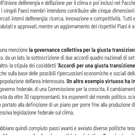
ione dell’energia e dell’azione per il clima e poi inclusi nel Pacchett
i i singoli Paesi membri intendono contribuire alle cinque dimensioni
cati interni dell’energia; ricerca, innovazione e competitività. Tutti 
valutati e approvati, mentre un aggiornamento dei rispettivi Piani è 
ta una menzione
la governance collettiva per la giusta transizio
o, da un lato, la sottoscrizione di due accordi quadro nazionali di setto
tro, la stipula dei cosiddetti “
Accordi per una giusta transizione
e, che sulla base delle possibili ripercussioni economiche e sociali de
 popolazione dell’area interessata.
Un altro esempio virtuoso ha i
del governo federale, di una Commissione per la crescita, il cambiame
sta da oltre 30 rappresentanti, tra esponenti del mondo politico, scien
portato alla definizione di un piano per porre fine alla produzione d
siva legislazione federale sul clima.
 ADAPT
abbiano quindi compiuto passi avanti e avviato diverse politiche tes