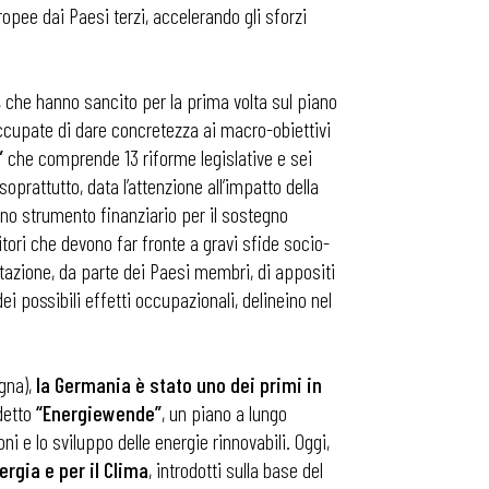
pee dai Paesi terzi, accelerando gli sforzi
, che hanno sancito per la prima volta sul piano
 occupate di dare concretezza ai macro-obiettivi
”
che comprende 13 riforme legislative e sei
oprattutto, data l’attenzione all’impatto della
no strumento finanziario per il sostegno
itori che devono far fronte a gravi sfide socio-
ntazione, da parte dei Paesi membri, di appositi
ei possibili effetti occupazionali, delineino nel
agna),
la Germania è stato uno dei primi in
ddetto
“Energiewende”
, un piano a lungo
i e lo sviluppo delle energie rinnovabili. Oggi,
ergia e per il Clima
, introdotti sulla base del