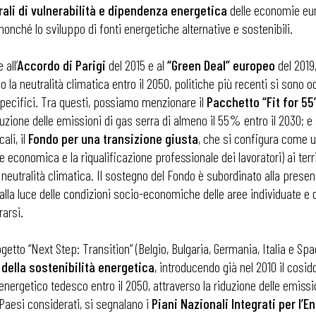
rali di vulnerabilità e dipendenza energetica
delle economie euro
nché lo sviluppo di fonti energetiche alternative e sostenibili.
 all’
Accordo di Parigi
del 2015 e al
“Green Deal” europeo
del 2019
o la neutralità climatica entro il 2050, politiche più recenti si sono
 specifici. Tra questi, possiamo menzionare il
Pacchetto “Fit for 55
duzione delle emissioni di gas serra di almeno il 55% entro il 2030; e s
ali, il
Fondo per una transizione giusta
, che si configura come u
economica e la riqualificazione professionale dei lavoratori) ai terr
 neutralità climatica. Il sostegno del Fondo è subordinato alla prese
 alla luce delle condizioni socio-economiche delle aree individuate e d
rarsi.
ogetto “Next Step: Transition” (Belgio, Bulgaria, Germania, Italia e Sp
e della sostenibilità energetica
, introducendo già nel 2010 il cosi
nergetico tedesco entro il 2050, attraverso la riduzione delle emission
 Paesi considerati, si segnalano i
Piani Nazionali Integrati per l’En