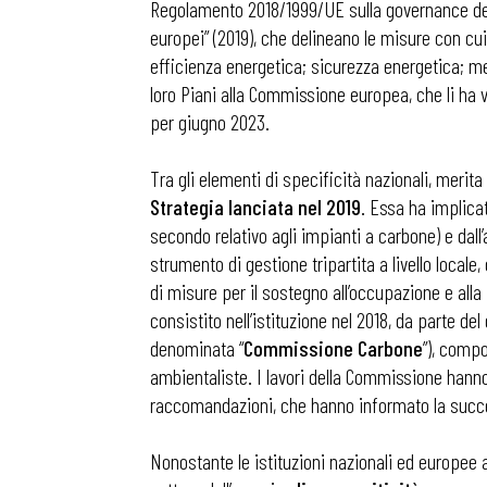
Regolamento 2018/1999/UE sulla governance dell’Un
europei” (2019), che delineano le misure con cu
efficienza energetica; sicurezza energetica; mer
loro Piani alla Commissione europea, che li ha 
per giugno 2023.
Tra gli elementi di specificità nazionali, meri
Strategia lanciata nel 2019
. Essa ha implicat
secondo relativo agli impianti a carbone) e dall’al
strumento di gestione tripartita a livello local
di misure per il sostegno all’occupazione e alla
consistito nell’istituzione nel 2018, da parte 
denominata “
Commissione Carbone
”), compo
ambientaliste. I lavori della Commissione hanno 
raccomandazioni, che hanno informato la succes
Bollettini
Nonostante le istituzioni nazionali ed europee 
Articoli