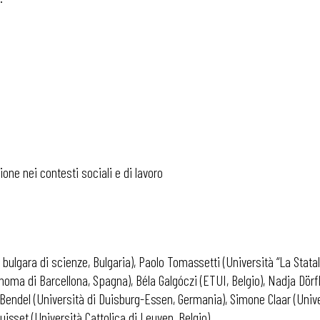
one nei contesti sociali e di lavoro
bulgara di scienze, Bulgaria), Paolo Tomassetti (Università “La Statal
tonoma di Barcellona, Spagna), Béla Galgóczi (ETUI, Belgio), Nadja Dörfl
Bendel (Università di Duisburg-Essen, Germania), Simone Claar (Unive
uisset (Università Cattolica di Leuven, Belgio).