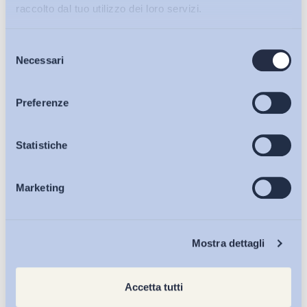
raccolto dal tuo utilizzo dei loro servizi.
Selezione
Bollettini ADAPT
Necessari
del
consenso
Articoli
Preferenze
Osservatori
Statistiche
Marketing
Eventi
Chi Siamo
Mostra dettagli
Accetta tutti