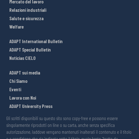
Mercato del lavoro
Relazioni industriali
Salute e sicurezza
Welfare
ADAPT International Bulletin
ADAPT Special Bulletin
Noticias CIELO
ADAPT sui media
Chi Siamo
Eventi
Lavora con Noi
ADAPT University Press
Gli scritti disponibili su questo sito sono copy-free e possono essere
singolarmente riprodotti on line o su carta, anche senza specifica
autorizzazione, laddove vengano mantenuti inalterati il contenuto e il titolo
e a condizione che sia indicata sotto il titolo, quale fonte, “tratto da