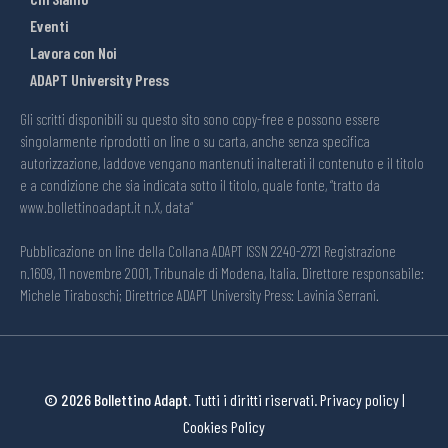
Eventi
Lavora con Noi
ADAPT University Press
Gli scritti disponibili su questo sito sono copy-free e possono essere
singolarmente riprodotti on line o su carta, anche senza specifica
autorizzazione, laddove vengano mantenuti inalterati il contenuto e il titolo
e a condizione che sia indicata sotto il titolo, quale fonte, “tratto da
www.bollettinoadapt.it n.X, data“
Pubblicazione on line della Collana ADAPT ISSN 2240-2721 Registrazione
n.1609, 11 novembre 2001, Tribunale di Modena, Italia. Direttore responsabile:
Michele Tiraboschi; Direttrice ADAPT University Press: Lavinia Serrani.
© 2026 Bollettino Adapt.
Tutti i diritti riservati.
Privacy policy
|
Cookies Policy