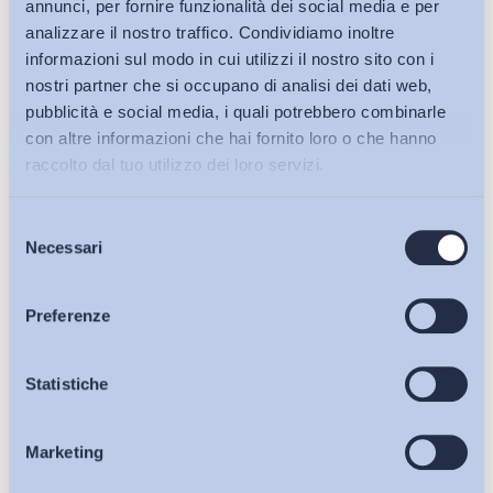
annunci, per fornire funzionalità dei social media e per
analizzare il nostro traffico. Condividiamo inoltre
informazioni sul modo in cui utilizzi il nostro sito con i
nostri partner che si occupano di analisi dei dati web,
pubblicità e social media, i quali potrebbero combinarle
con altre informazioni che hai fornito loro o che hanno
raccolto dal tuo utilizzo dei loro servizi.
Selezione
Bollettini ADAPT
Necessari
del
consenso
Articoli
Preferenze
Ho letto e Accetto il trattamento dei dati personali descritti
Osservatori
Statistiche
sulla pagina della
Privacy Policy
Iscriviti
Marketing
Eventi