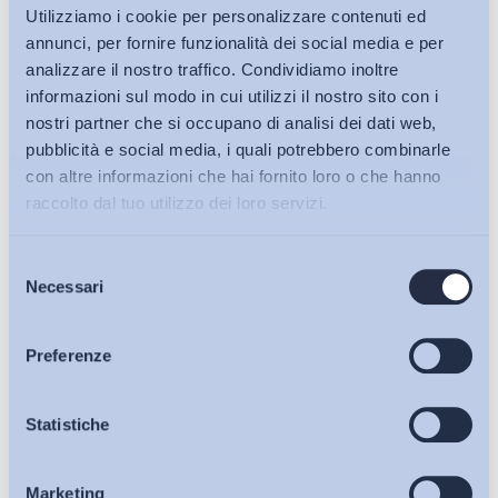
Utilizziamo i cookie per personalizzare contenuti ed
annunci, per fornire funzionalità dei social media e per
analizzare il nostro traffico. Condividiamo inoltre
informazioni sul modo in cui utilizzi il nostro sito con i
nostri partner che si occupano di analisi dei dati web,
pubblicità e social media, i quali potrebbero combinarle
con altre informazioni che hai fornito loro o che hanno
raccolto dal tuo utilizzo dei loro servizi.
Selezione
Bollettini ADAPT
Necessari
del
consenso
Articoli
Preferenze
Osservatori
Statistiche
Ho letto e Accetto il trattamento dei dati personali descritti
sulla pagina della
Privacy Policy
Marketing