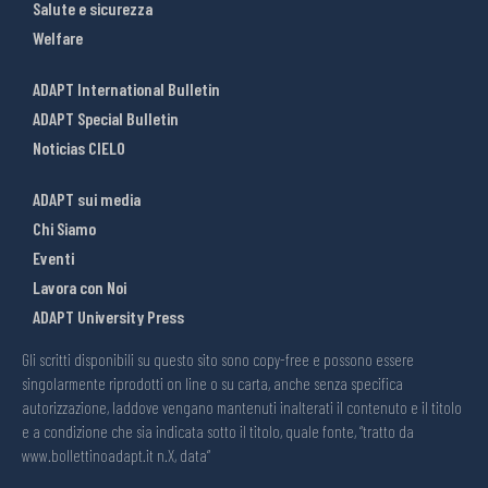
Salute e sicurezza
Welfare
ADAPT International Bulletin
ADAPT Special Bulletin
Noticias CIELO
ADAPT sui media
Chi Siamo
Eventi
Lavora con Noi
ADAPT University Press
Gli scritti disponibili su questo sito sono copy-free e possono essere
singolarmente riprodotti on line o su carta, anche senza specifica
autorizzazione, laddove vengano mantenuti inalterati il contenuto e il titolo
e a condizione che sia indicata sotto il titolo, quale fonte, “tratto da
www.bollettinoadapt.it n.X, data“