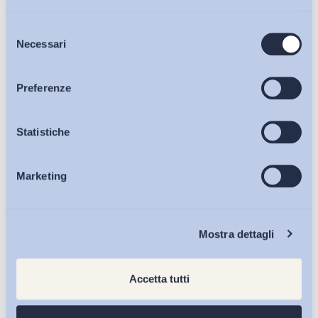
Selezione
Bollettini ADAPT
Necessari
del
consenso
Articoli
Preferenze
Osservatori
Statistiche
Marketing
Eventi
Chi Siamo
Mostra dettagli
Accetta tutti