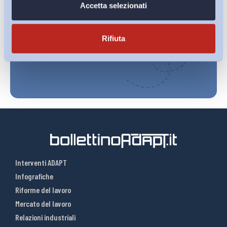
Ho letto e Accetto il trattamento dei dati personali descritti
Accetta selezionati
sulla pagina della
Privacy Policy
Rifiuta
Iscriviti
Interventi ADAPT
Infografiche
Riforme del lavoro
Mercato del lavoro
Relazioni industriali