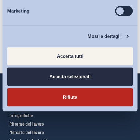
Ho letto e Accetto il trattamento dei dati personali descritti
Marketing
Eventi
sulla pagina della
Privacy Policy
Iscriviti
Chi Siamo
Mostra dettagli
Accetta tutti
Accetta selezionati
Rifiuta
Interventi ADAPT
Infografiche
Riforme del lavoro
Mercato del lavoro