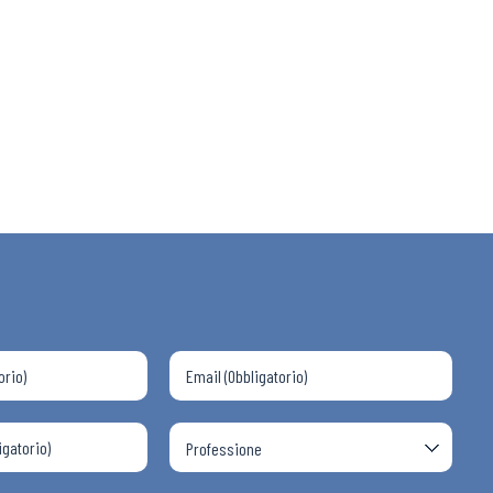
 ADAPT
i