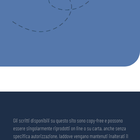
Gli scritti disponibili su questo sito sono copy-free e possono
essere singolarmente riprodotti on line o su carta, anche senza
specifica autorizzazione, laddove vengano mantenuti inalterati il