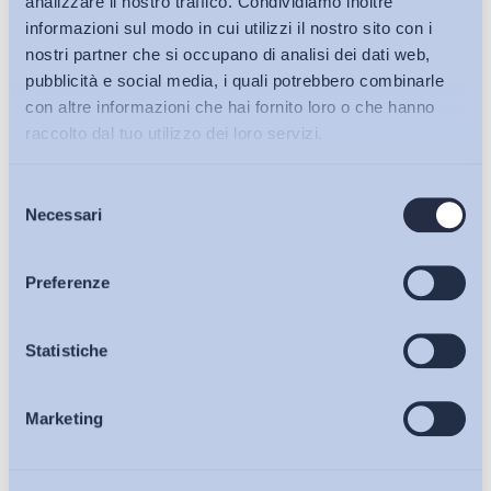
analizzare il nostro traffico. Condividiamo inoltre
informazioni sul modo in cui utilizzi il nostro sito con i
nostri partner che si occupano di analisi dei dati web,
pubblicità e social media, i quali potrebbero combinarle
con altre informazioni che hai fornito loro o che hanno
raccolto dal tuo utilizzo dei loro servizi.
Selezione
Bollettini ADAPT
Necessari
del
consenso
Articoli
Preferenze
Ho letto e Accetto il trattamento dei dati personali descritti
sulla pagina della
Privacy Policy
Osservatori
Statistiche
Iscriviti
Marketing
Eventi