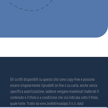
Gli scritti disponibili su questo sito sono copy-free e possono
essere singolarmente riprodotti on line o su carta, anche senza
specifica autorizzazione, laddove vengano mantenuti inalterati il
contenuto e il titolo e a condizione che sia indicata sotto il titolo,
quale fonte, “tratto da www.bollettinoadapt.it n.X, data“