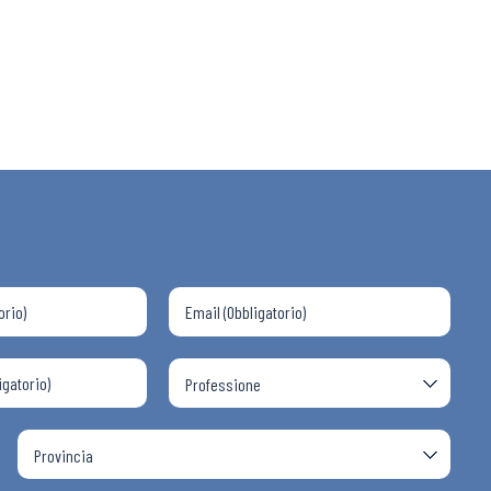
 ADAPT
i