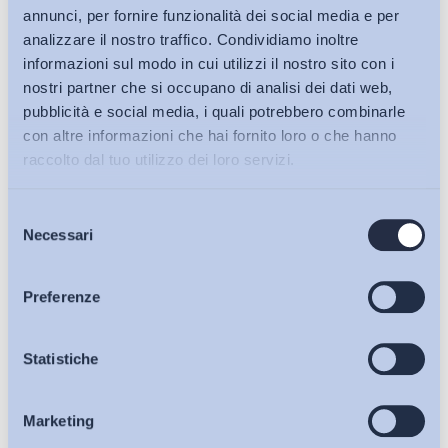
annunci, per fornire funzionalità dei social media e per
analizzare il nostro traffico. Condividiamo inoltre
informazioni sul modo in cui utilizzi il nostro sito con i
nostri partner che si occupano di analisi dei dati web,
pubblicità e social media, i quali potrebbero combinarle
con altre informazioni che hai fornito loro o che hanno
raccolto dal tuo utilizzo dei loro servizi.
Selezione
Bollettini ADAPT
Necessari
del
consenso
Articoli
Preferenze
Ho letto e Accetto il trattamento dei dati personali descritti
Osservatori
Statistiche
sulla pagina della
Privacy Policy
Marketing
Eventi
Iscriviti