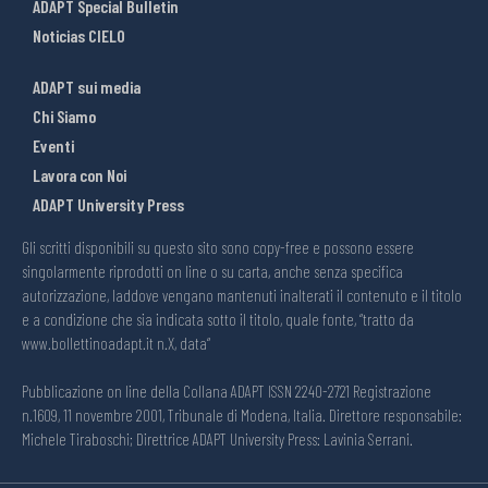
ADAPT Special Bulletin
Noticias CIELO
ADAPT sui media
Chi Siamo
Eventi
Lavora con Noi
ADAPT University Press
Gli scritti disponibili su questo sito sono copy-free e possono essere
singolarmente riprodotti on line o su carta, anche senza specifica
autorizzazione, laddove vengano mantenuti inalterati il contenuto e il titolo
e a condizione che sia indicata sotto il titolo, quale fonte, “tratto da
www.bollettinoadapt.it n.X, data“
Pubblicazione on line della Collana ADAPT ISSN 2240-2721 Registrazione
n.1609, 11 novembre 2001, Tribunale di Modena, Italia. Direttore responsabile:
Michele Tiraboschi; Direttrice ADAPT University Press: Lavinia Serrani.