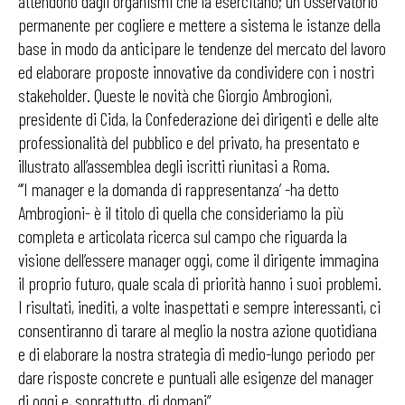
attendono dagli organismi che la esercitano; un Osservatorio
permanente per cogliere e mettere a sistema le istanze della
base in modo da anticipare le tendenze del mercato del lavoro
ed elaborare proposte innovative da condividere con i nostri
stakeholder. Queste le novità che Giorgio Ambrogioni,
presidente di Cida, la Confederazione dei dirigenti e delle alte
professionalità del pubblico e del privato, ha presentato e
illustrato all’assemblea degli iscritti riunitasi a Roma.
“’I manager e la domanda di rappresentanza’ -ha detto
Ambrogioni- è il titolo di quella che consideriamo la più
completa e articolata ricerca sul campo che riguarda la
visione dell’essere manager oggi, come il dirigente immagina
il proprio futuro, quale scala di priorità hanno i suoi problemi.
I risultati, inediti, a volte inaspettati e sempre interessanti, ci
consentiranno di tarare al meglio la nostra azione quotidiana
e di elaborare la nostra strategia di medio-lungo periodo per
dare risposte concrete e puntuali alle esigenze del manager
di oggi e, soprattutto, di domani”…