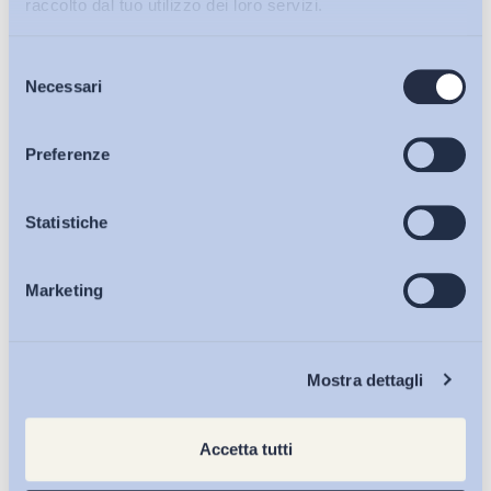
raccolto dal tuo utilizzo dei loro servizi.
Selezione
Bollettini ADAPT
Necessari
del
consenso
Articoli
Preferenze
Osservatori
Statistiche
Marketing
Eventi
Chi Siamo
Mostra dettagli
Accetta tutti