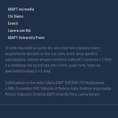
ADAPT sui media
Chi Siamo
Eventi
Lavora con Noi
ADAPT University Press
Gli scritti disponibili su questo sito sono copy-free e possono essere
singolarmente riprodotti on line o su carta, anche senza specifica
autorizzazione, laddove vengano mantenuti inalterati il contenuto e il titolo
e a condizione che sia indicata sotto il titolo, quale fonte, “tratto da
www.bollettinoadapt.it n.X, data“
Pubblicazione on line della Collana ADAPT ISSN 2240-2721 Registrazione
n.1609, 11 novembre 2001, Tribunale di Modena, Italia. Direttore responsabile:
Michele Tiraboschi; Direttrice ADAPT University Press: Lavinia Serrani.