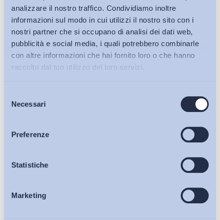
analizzare il nostro traffico. Condividiamo inoltre
informazioni sul modo in cui utilizzi il nostro sito con i
nostri partner che si occupano di analisi dei dati web,
pubblicità e social media, i quali potrebbero combinarle
con altre informazioni che hai fornito loro o che hanno
raccolto dal tuo utilizzo dei loro servizi.
Selezione
Bollettini ADAPT
Necessari
del
consenso
Articoli
Preferenze
Ho letto e Accetto il trattamento dei dati personali descritti
sulla pagina della
Privacy Policy
Osservatori
Statistiche
Iscriviti
Marketing
Eventi