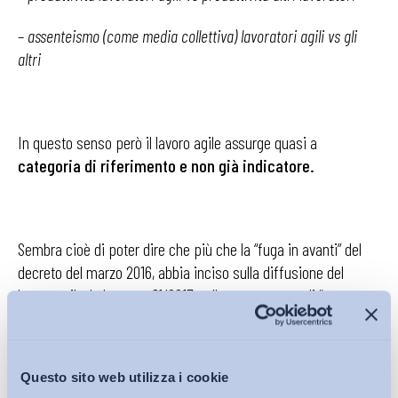
–
assenteismo (come media collettiva) lavoratori agili vs gli
altri
In questo senso però il lavoro agile assurge quasi a
categoria di riferimento e non già indicatore.
Sembra cioè di poter dire che più che la “fuga in avanti” del
decreto del marzo 2016, abbia inciso sulla diffusione del
lavoro agile, la legge n. 81/2017, nella sua essenza di “norma
incentivo” (di carattere normativo) che – al di là di alcuni punti
ancora scoperti – nella percezione degli operatori ha
comunque portato una serie di chiarimenti (si vedano, ad
Questo sito web utilizza i cookie
esempio, la copertura INAIL o la definizione degli elementi