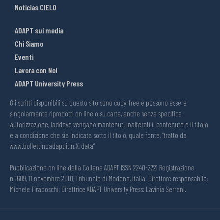
Noticias CIELO
ADAPT sui media
Chi Siamo
Eventi
Lavora con Noi
ADAPT University Press
Gli scritti disponibili su questo sito sono copy-free e possono essere
singolarmente riprodotti on line o su carta, anche senza specifica
autorizzazione, laddove vengano mantenuti inalterati il contenuto e il titolo
e a condizione che sia indicata sotto il titolo, quale fonte, “tratto da
www.bollettinoadapt.it n.X, data“
Pubblicazione on line della Collana ADAPT ISSN 2240-2721 Registrazione
n.1609, 11 novembre 2001, Tribunale di Modena, Italia. Direttore responsabile:
Michele Tiraboschi; Direttrice ADAPT University Press: Lavinia Serrani.