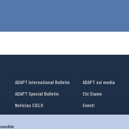
ADAPT International Bulletin
ADAPT sui media
ADAPT Special Bulletin
Chi Siamo
Noticias CIELO
Eventi
Lavora con Noi
 cookie
li
ADAPT University Press