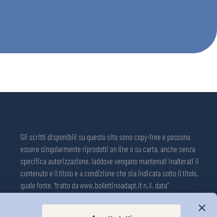
Gli scritti disponibili su questo sito sono copy-free e possono
essere singolarmente riprodotti on line o su carta, anche senza
specifica autorizzazione, laddove vengano mantenuti inalterati il
contenuto e il titolo e a condizione che sia indicata sotto il titolo,
quale fonte, “tratto da www.bollettinoadapt.it n.X, data“
Pubblicazione on line della Collana ADAPT ISSN 2240-2721