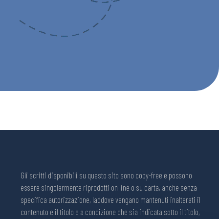
Gli scritti disponibili su questo sito sono copy-free e possono
essere singolarmente riprodotti on line o su carta, anche senza
specifica autorizzazione, laddove vengano mantenuti inalterati il
contenuto e il titolo e a condizione che sia indicata sotto il titolo,