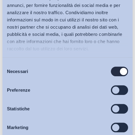
annunci, per fornire funzionalità dei social media e per
analizzare il nostro traffico. Condividiamo inoltre
informazioni sul modo in cui utilizzi il nostro sito con i
nostri partner che si occupano di analisi dei dati web,
pubblicità e social media, i quali potrebbero combinarle
con altre informazioni che hai fornito loro o che hanno
raccolto dal tuo utilizzo dei loro servizi.
Selezione
Bollettini ADAPT
Necessari
del
consenso
Articoli
Preferenze
Ho letto e Accetto il trattamento dei dati personali descritti
Osservatori
Statistiche
sulla pagina della
Privacy Policy
Marketing
Eventi
Iscriviti