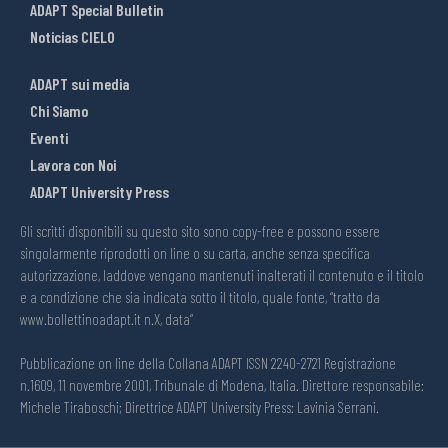
ADAPT Special Bulletin
Noticias CIELO
ADAPT sui media
Chi Siamo
Eventi
Lavora con Noi
ADAPT University Press
Gli scritti disponibili su questo sito sono copy-free e possono essere
singolarmente riprodotti on line o su carta, anche senza specifica
autorizzazione, laddove vengano mantenuti inalterati il contenuto e il titolo
e a condizione che sia indicata sotto il titolo, quale fonte, “tratto da
www.bollettinoadapt.it n.X, data“
Pubblicazione on line della Collana ADAPT ISSN 2240-2721 Registrazione
n.1609, 11 novembre 2001, Tribunale di Modena, Italia. Direttore responsabile:
Michele Tiraboschi; Direttrice ADAPT University Press: Lavinia Serrani.