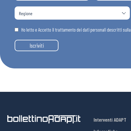
Osservator
Eventi
Ho letto e Accetto il trattamento dei dati personali descritti sull
Iscriviti
Chi Siamo
Interventi ADAPT