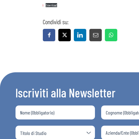
ì
Download
Condividi su:
Iscriviti alla Newsletter
Bollettini
Articoli