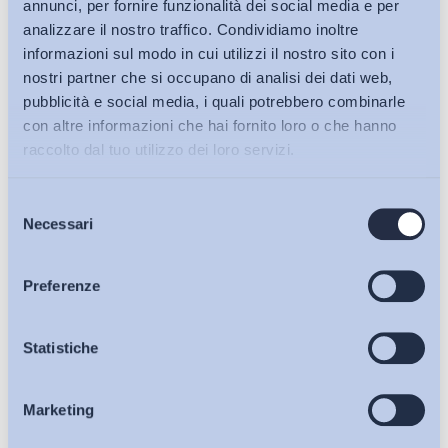
annunci, per fornire funzionalità dei social media e per
analizzare il nostro traffico. Condividiamo inoltre
informazioni sul modo in cui utilizzi il nostro sito con i
nostri partner che si occupano di analisi dei dati web,
pubblicità e social media, i quali potrebbero combinarle
con altre informazioni che hai fornito loro o che hanno
raccolto dal tuo utilizzo dei loro servizi.
Selezione
Bollettini ADAPT
Necessari
del
consenso
Articoli
Preferenze
Ho letto e Accetto il trattamento dei dati personali descritti
Osservatori
Statistiche
sulla pagina della
Privacy Policy
Iscriviti
Marketing
Eventi