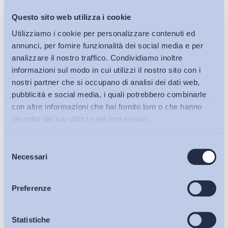
le mosse per quella ormai già richiesta riflessione sul
significato e sull’impianto complessivo di un diritto del lavoro
Questo sito web utilizza i cookie
scritto e pensato attorno al modello unificante del lavoro nella
Utilizziamo i cookie per personalizzare contenuti ed
impresa capitalistica, quale appunto la subordinazione. È
annunci, per fornire funzionalità dei social media e per
cosi allora che la cooperazione esemplifica in termini
analizzare il nostro traffico. Condividiamo inoltre
concreti il progressivo superamento della rigida
informazioni sul modo in cui utilizzi il nostro sito con i
contrapposizione tra subordinazione e autonomia, intesa
nostri partner che si occupano di analisi dei dati web,
come assunzione del rischio di impresa.
pubblicità e social media, i quali potrebbero combinarle
con altre informazioni che hai fornito loro o che hanno
raccolto dal tuo utilizzo dei loro servizi.
Ci si addentra così nella qualificazione giuridica del
Selezione
Bollettini ADAPT
lavoro prestato dal socio di cooperativa
, se quindi possa
Necessari
del
definirsi adempimento del contratto sociale e delle sue
consenso
prestazioni accessorie ovvero un effettivo rapporto di lavoro,
Articoli
Preferenze
subordinato o autonomo. Al riguardo, è nota la disputa per
essere ancora ricordata in ordine all’incompatibilità tra causa
Osservatori
Statistiche
associativa, ossia quella imperniata sullo scopo mutualistico,