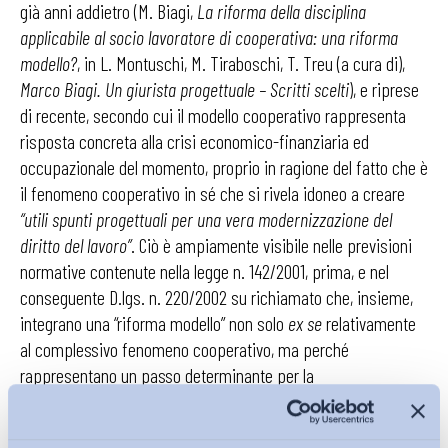
già anni addietro (M. Biagi,
La riforma della disciplina
applicabile al socio lavoratore di cooperativa: una riforma
modello?
, in L. Montuschi, M. Tiraboschi, T. Treu (a cura di),
Marco Biagi. Un giurista progettuale – Scritti scelti
), e riprese
di recente, secondo cui il modello cooperativo rappresenta
risposta concreta alla crisi economico-finanziaria ed
occupazionale del momento, proprio in ragione del fatto che è
il fenomeno cooperativo in sé che si rivela idoneo a creare
“utili spunti progettuali per una vera modernizzazione del
diritto del lavoro”
. Ciò è ampiamente visibile nelle previsioni
normative contenute nella legge n. 142/2001, prima, e nel
conseguente D.lgs. n. 220/2002 su richiamato che, insieme,
integrano una “riforma modello” non solo
ex se
relativamente
al complessivo fenomeno cooperativo, ma perché
rappresentano un passo determinante per la
modernizzazione dell’intero diritto del lavoro. E’ dall’analisi del
sistema normativo della cooperazione
tout court
che prende