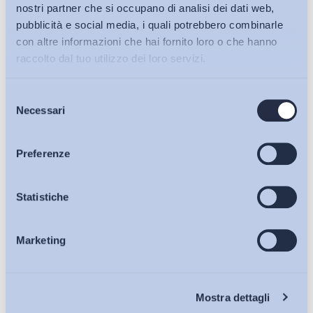
nostri partner che si occupano di analisi dei dati web,
pubblicità e social media, i quali potrebbero combinarle
Iscriviti alla Newsletter
con altre informazioni che hai fornito loro o che hanno
raccolto dal tuo utilizzo dei loro servizi.
Selezione
Bollettini ADAPT
Necessari
del
consenso
Articoli
Preferenze
Osservatori
Statistiche
Marketing
Eventi
Chi Siamo
Mostra dettagli