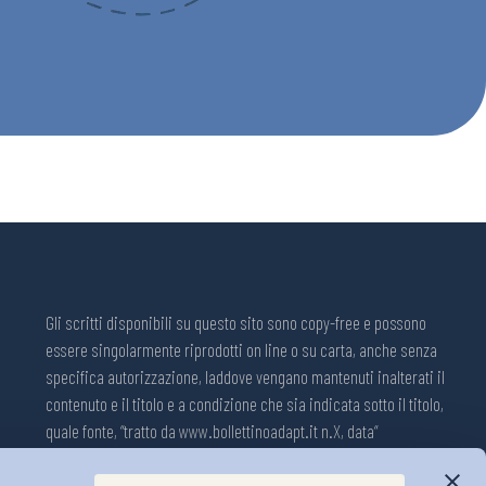
Gli scritti disponibili su questo sito sono copy-free e possono
essere singolarmente riprodotti on line o su carta, anche senza
specifica autorizzazione, laddove vengano mantenuti inalterati il
contenuto e il titolo e a condizione che sia indicata sotto il titolo,
quale fonte, “tratto da www.bollettinoadapt.it n.X, data“
Pubblicazione on line della Collana ADAPT ISSN 2240-2721