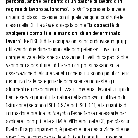
persona, anche per conto di un datore di lavoro o in
regime di lavoro autonomo
”. La
skill
rappresenta invece il
criterio di classificazione con il quale vengono costruite le
classi della CP. La
skill
è spiegata come “
la capacità di
svolgere i compiti e le mansioni di un determinato
lavoro
”. Nell’ISCO08, le occupazioni sono suddivise in gruppi
utilizzando due dimensioni delle competenze: il livello di
competenza e della specializzazione. I livelli di capacità che
vanno poi a costituire i differenti gruppi si basano sulla
osservazione di alcune variabili che istituiscono poi il criterio
distintivo tra le categorie: le conoscenze richieste, gli
strumenti e i macchinari utilizzati, i materiali lavorati, i tipi di
beni e servizi prodotti, la natura del lavoro svolto, il livello di
istruzione (secondo ISCED-97 e poi ISCED-11) e la quantità di
formazione pratica
on the job
o l’esperienza necessaria per
svolgere i compiti e le attività. All’interno della CP, per ciascun
livello di raggruppamento, è presente una descrizione che ne
specifica le conoscenze, le attività e i compiti. Il maggior