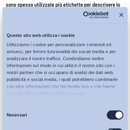
sono spesso utilizzate più etichette per descrivere lo
stesso profilo professionale
. Ne rappresenta un esempio
la definizione della figura dell’assistente familiare –in forte
espansione e sempre più ricercata dalle famiglie italiane –
che è definita e descritta in tutti i sistemi di classificazione
Questo sito web utilizza i cookie
considerati e che riporta una pluralità di denominazioni e
Utilizziamo i cookie per personalizzare contenuti ed
descrizioni. Per esempio, nel CP Istat, tra gli esempi di
annunci, per fornire funzionalità dei social media e per
professioni del grande gruppo delle “professioni qualificate
analizzare il nostro traffico. Condividiamo inoltre
nelle attività commerciali e dei servizi”, nel gruppo delle
informazioni sul modo in cui utilizzi il nostro sito con i
professioni qualificate nei servizi alla persona, nella classe
nostri partner che si occupano di analisi dei dati web,
delle “professioni qualificate nei servizi personali ed
pubblicità e social media, i quali potrebbero combinarle
con altre informazioni che hai fornito loro o che hanno
assimilati”, nella categoria “addetti all’assistenza personale” e
raccolto dal tuo utilizzo dei loro servizi.
nell’unità “addetti all’assistenza personale” sono riportati tre
esempi di professioni tra i quali non risultano chiare le
differenze, dal momento che altri sistemi utilizzano queste
Selezione
Bollettini ADAPT
Necessari
del
denominazione come sinonimi: accompagnatore di invalido,
consenso
assistente familiare, badante (per una disamina più