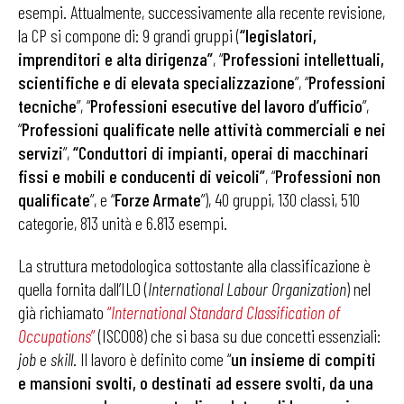
esempi. Attualmente, successivamente alla recente revisione,
la CP si compone di: 9 grandi gruppi (
“legislatori,
imprenditori e alta dirigenza”
, “
Professioni intellettuali,
scientifiche e di elevata specializzazione
”, “
Professioni
tecniche
”, “
Professioni esecutive del lavoro d’ufficio
”,
“
Professioni qualificate nelle attività commerciali e nei
servizi
”,
“Conduttori di impianti, operai di macchinari
fissi e mobili e conducenti di veicoli”
, “
Professioni non
qualificate
”, e “
Forze Armate
”), 40 gruppi, 130 classi, 510
categorie, 813 unità e 6.813 esempi.
La struttura metodologica sottostante alla classificazione è
quella fornita dall’ILO (
International Labour Organization
) nel
già richiamato
“
International Standard
Classification of
Occupations
”
(ISCO08) che si basa su due concetti essenziali:
job
e
skill
. Il lavoro è definito come “
un insieme di compiti
e mansioni svolti, o destinati ad essere svolti, da una