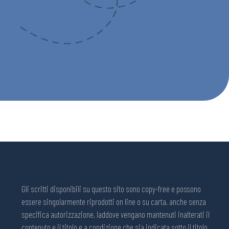
Gli scritti disponibili su questo sito sono copy-free e possono
essere singolarmente riprodotti on line o su carta, anche senza
specifica autorizzazione, laddove vengano mantenuti inalterati il
contenuto e il titolo e a condizione che sia indicata sotto il titolo,