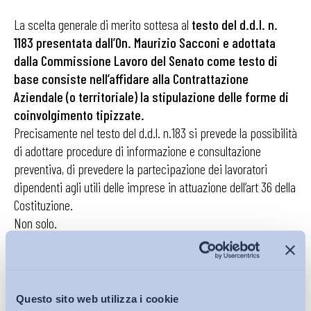
La scelta generale di merito sottesa al
testo del d.d.l. n.
1183
presentata dall’On. Maurizio Sacconi e adottata
dalla Commissione Lavoro del Senato come testo di
base consiste nell’affidare alla Contrattazione
Aziendale (o territoriale) la stipulazione delle forme di
coinvolgimento tipizzate.
Precisamente nel testo del d.d.l. n.183 si prevede la possibilità
di adottare procedure di informazione e consultazione
preventiva, di prevedere la partecipazione dei lavoratori
dipendenti agli utili delle imprese in attuazione dell’art 36 della
Costituzione.
Non solo.
Si prevede anche la possibilità di predisporre la
partecipazione dei lavoratori all’attuazione di piani industriali
con la possibilità di prevedere forme di accesso ai
rappresentanti sindacali alle informazioni sui piani
Questo sito web utilizza i cookie