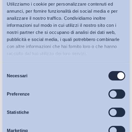
medesimi.
Utilizziamo i cookie per personalizzare contenuti ed
annunci, per fornire funzionalità dei social media e per
La scelta di prevedere la possibilità di potere coinvolgere i
analizzare il nostro traffico. Condividiamo inoltre
rappresentanti dei lavoratori al consiglio di sorveglianza o al
informazioni sul modo in cui utilizzi il nostro sito con i
collegio sindacale, è condivisibile poiché individua la sede di
nostri partner che si occupano di analisi dei dati web,
adozione ed attuazione di modelli di partecipazione dei
pubblicità e social media, i quali potrebbero combinarle
lavoratori nella vita delle imprese per favorire una evoluzione
con altre informazioni che hai fornito loro o che hanno
nelle relazioni industriali, con il superamento della
raccolto dal tuo utilizzo dei loro servizi.
conflittualità attraverso la ricerca di obiettivi condivisi. (art. 1
commi 1 lett.
a
,
b
,
c
,
d
, d-
bis
,
e
).
Selezione
Bollettini ADAPT
Necessari
del
consenso
Non solo, da una lettura attenta del testo della Legge delega
si desume inoltre la possibilità in capo alle imprese
Articoli
Preferenze
che non praticano la contrattazione collettiva
aziendale, di adottare e di attuare le predette forme di
Osservatori
Statistiche
partecipazione tipizzate mediante la previsione di
accordi sindacali stipulati a livello di contrattazione di
prossimità di rilevanza territoriale.
Marketing