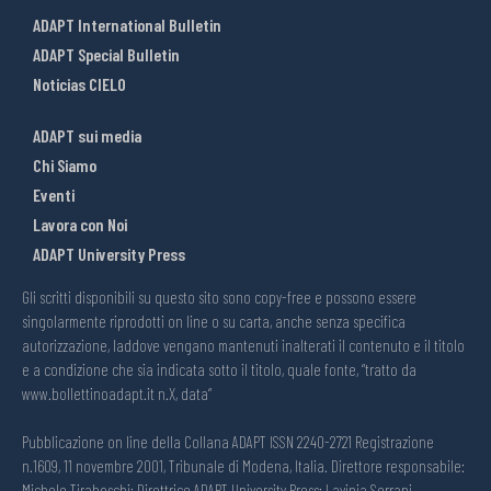
ADAPT International Bulletin
ADAPT Special Bulletin
Noticias CIELO
ADAPT sui media
Chi Siamo
Eventi
Lavora con Noi
ADAPT University Press
Gli scritti disponibili su questo sito sono copy-free e possono essere
singolarmente riprodotti on line o su carta, anche senza specifica
autorizzazione, laddove vengano mantenuti inalterati il contenuto e il titolo
e a condizione che sia indicata sotto il titolo, quale fonte, “tratto da
www.bollettinoadapt.it n.X, data“
Pubblicazione on line della Collana ADAPT ISSN 2240-2721 Registrazione
n.1609, 11 novembre 2001, Tribunale di Modena, Italia. Direttore responsabile:
Michele Tiraboschi; Direttrice ADAPT University Press: Lavinia Serrani.