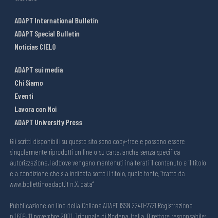
ADAPT International Bulletin
ADAPT Special Bulletin
Noticias CIELO
ADAPT sui media
Chi Siamo
Eventi
Lavora con Noi
ADAPT University Press
Gli scritti disponibili su questo sito sono copy-free e possono essere
singolarmente riprodotti on line o su carta, anche senza specifica
autorizzazione, laddove vengano mantenuti inalterati il contenuto e il titolo
e a condizione che sia indicata sotto il titolo, quale fonte, “tratto da
www.bollettinoadapt.it n.X, data“
Pubblicazione on line della Collana ADAPT ISSN 2240-2721 Registrazione
n.1609, 11 novembre 2001, Tribunale di Modena, Italia. Direttore responsabile: