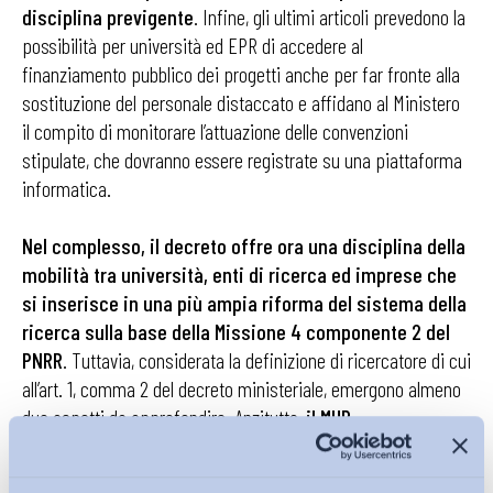
disciplina previgente
. Infine, gli ultimi articoli prevedono la
possibilità per università ed EPR di accedere al
finanziamento pubblico dei progetti anche per far fronte alla
sostituzione del personale distaccato e affidano al Ministero
il compito di monitorare l’attuazione delle convenzioni
stipulate, che dovranno essere registrate su una piattaforma
informatica.
Nel complesso, il decreto offre ora una disciplina della
mobilità tra università, enti di ricerca ed imprese che
si inserisce in una più ampia riforma del sistema della
ricerca sulla base della Missione 4 componente 2 del
PNRR
. Tuttavia, considerata la definizione di ricercatore di cui
all’art. 1, comma 2 del decreto ministeriale, emergono almeno
due aspetti da approfondire. Anzitutto,
il MUR
considererebbe ricercatori soltanto coloro che
svolgono ricerca nelle università o negli enti pubblici di