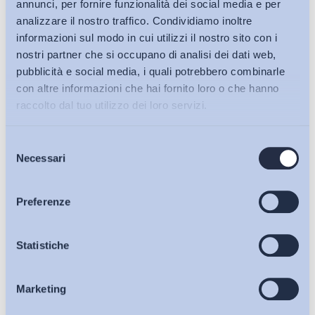
annunci, per fornire funzionalità dei social media e per
analizzare il nostro traffico. Condividiamo inoltre
informazioni sul modo in cui utilizzi il nostro sito con i
nostri partner che si occupano di analisi dei dati web,
pubblicità e social media, i quali potrebbero combinarle
con altre informazioni che hai fornito loro o che hanno
raccolto dal tuo utilizzo dei loro servizi.
Selezione
Bollettini ADAPT
Necessari
del
consenso
Articoli
Preferenze
Ho letto e Accetto il trattamento dei dati personali descritti
Osservatori
Statistiche
sulla pagina della
Privacy Policy
Iscriviti
Marketing
Eventi