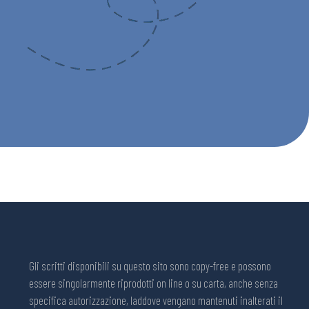
Gli scritti disponibili su questo sito sono copy-free e possono
essere singolarmente riprodotti on line o su carta, anche senza
specifica autorizzazione, laddove vengano mantenuti inalterati il