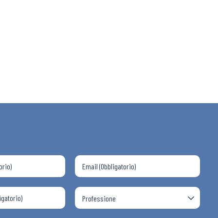
 ADAPT
i