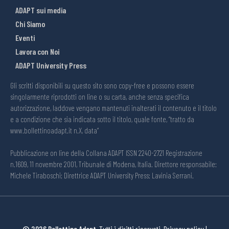
ADAPT sui media
Chi Siamo
Eventi
Lavora con Noi
ADAPT University Press
Gli scritti disponibili su questo sito sono copy-free e possono essere
singolarmente riprodotti on line o su carta, anche senza specifica
autorizzazione, laddove vengano mantenuti inalterati il contenuto e il titolo
e a condizione che sia indicata sotto il titolo, quale fonte, “tratto da
www.bollettinoadapt.it n.X, data“
Pubblicazione on line della Collana ADAPT ISSN 2240-2721 Registrazione
n.1609, 11 novembre 2001, Tribunale di Modena, Italia. Direttore responsabile:
Michele Tiraboschi; Direttrice ADAPT University Press: Lavinia Serrani.
© 2026 Bollettino Adapt.
Tutti i diritti riservati.
Privacy policy
|