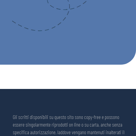
Gli scritti disponibili su questo sito sono copy-free e possono
essere singolarmente riprodotti on line o su carta, anche senza
specifica autorizzazione, laddove vengano mantenuti inalterati il