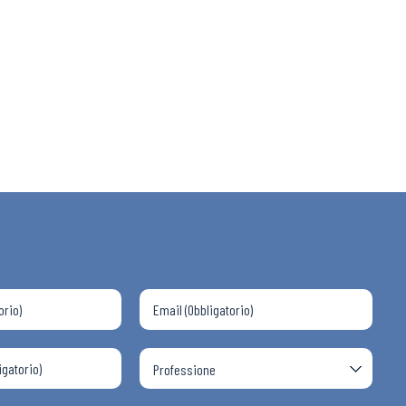
 ADAPT
i