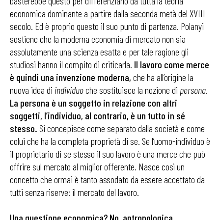
basterebbe questo per differenziarlo da tutta la teoria
economica dominante a partire dalla seconda metà del XVIII
secolo. Ed è proprio questo il suo punto di partenza. Polanyi
sostiene che la moderna economia di mercato non sia
assolutamente una scienza esatta e per tale ragione gli
studiosi hanno il compito di criticarla.
Il lavoro come merce
è quindi una invenzione moderna,
che ha all’origine la
nuova idea di
individuo
che sostituisce la nozione di
persona
.
La persona è un soggetto in relazione con altri
soggetti, l’individuo, al contrario, è un tutto in sé
stesso.
Si concepisce come separato dalla società e come
colui che ha la completa proprietà di se. Se l’uomo-individuo è
il proprietario di se stesso il suo lavoro è una merce che può
offrire sul mercato al miglior offerente. Nasce così un
concetto che ormai è tanto assodato da essere accettato da
tutti senza riserve: il mercato del lavoro.
Una questione economica? No, antropologica