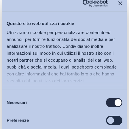
È innegabile
che ci troviamo davanti a una nuova Grande
trasformazione
, completamente diversa da quella descritta
cinquant’anni fa. Non è questo il luogo per descrivere le sue
Questo sito web utilizza i cookie
caratteristiche, ma possiamo dire che è la diretta
conseguenza della
crisi del modello antropologico ed
Utilizziamo i cookie per personalizzare contenuti ed
economico descritto da Polanyi
. E la dimostrazione è
annunci, per fornire funzionalità dei social media e per
analizzare il nostro traffico. Condividiamo inoltre
proprio il trionfo di quei
contromovimenti
che, come
informazioni sul modo in cui utilizzi il nostro sito con i
abbiamo visto, sono segno di fallimento di un modello. Tra
nostri partner che si occupano di analisi dei dati web,
questi possiamo citare
l’impresa post-fordista
che è
pubblicità e social media, i quali potrebbero combinarle
incentrata sulle competenza del soggetto, che sono parte
con altre informazioni che hai fornito loro o che hanno
integrante del suo funzionamento e non sono un qualcosa che
raccolto dal tuo utilizzo dei loro servizi.
si acquista attraverso un contratto. O ancora le forme di
partecipazione dei lavoratori alla gestione dell’impresa, lo
Selezione
Bollettini ADAPT
sviluppo della contrattazione decentrata e il grande aumento
Necessari
del
di lavoratori autonomi.
consenso
Articoli
Preferenze
Per queste ragioni è arrivato il tempo di riscrivere la