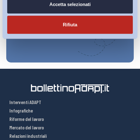
Ho letto e Accetto il trattamento dei dati personali descritti
Accetta selezionati
sulla pagina della
Privacy Policy
Rifiuta
Iscriviti
Interventi ADAPT
Infografiche
Riforme del lavoro
Mercato del lavoro
Relazioni industriali