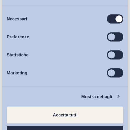
Selezione
Bollettini ADAPT
Necessari
del
consenso
Articoli
Preferenze
Osservatori
Statistiche
Marketing
Eventi
Chi Siamo
Mostra dettagli
Accetta tutti