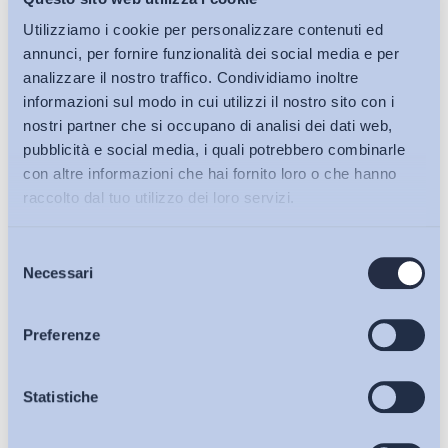
Utilizziamo i cookie per personalizzare contenuti ed
annunci, per fornire funzionalità dei social media e per
analizzare il nostro traffico. Condividiamo inoltre
informazioni sul modo in cui utilizzi il nostro sito con i
nostri partner che si occupano di analisi dei dati web,
pubblicità e social media, i quali potrebbero combinarle
con altre informazioni che hai fornito loro o che hanno
raccolto dal tuo utilizzo dei loro servizi.
Selezione
Bollettini ADAPT
Necessari
del
consenso
Articoli
Preferenze
Osservatori
Statistiche
Ho letto e Accetto il trattamento dei dati personali descritti