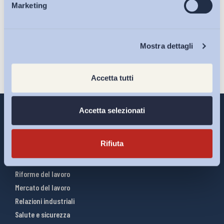
sulla pagina della
Privacy Policy
Marketing
Eventi
Iscriviti
Chi Siamo
Mostra dettagli
Accetta tutti
Accetta selezionati
Rifiuta
Interventi ADAPT
Infografiche
Riforme del lavoro
Mercato del lavoro
Relazioni industriali
Salute e sicurezza