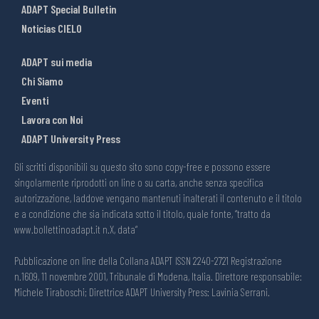
ADAPT Special Bulletin
Noticias CIELO
ADAPT sui media
Chi Siamo
Eventi
Lavora con Noi
ADAPT University Press
Gli scritti disponibili su questo sito sono copy-free e possono essere
singolarmente riprodotti on line o su carta, anche senza specifica
autorizzazione, laddove vengano mantenuti inalterati il contenuto e il titolo
e a condizione che sia indicata sotto il titolo, quale fonte, “tratto da
www.bollettinoadapt.it n.X, data“
Pubblicazione on line della Collana ADAPT ISSN 2240-2721 Registrazione
n.1609, 11 novembre 2001, Tribunale di Modena, Italia. Direttore responsabile:
Michele Tiraboschi; Direttrice ADAPT University Press: Lavinia Serrani.