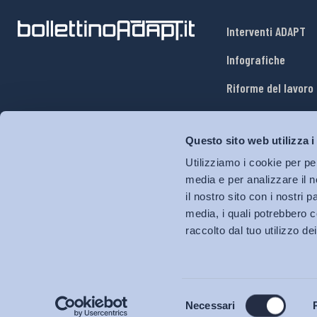
Interventi ADAPT
Infografiche
Riforme del lavoro
Mercato del lavoro
Questo sito web utilizza i
Relazioni industria
Utilizziamo i cookie per pe
Salute e sicurezza
media e per analizzare il n
il nostro sito con i nostri 
Welfare
media, i quali potrebbero c
raccolto dal tuo utilizzo dei
Selezione
Necessari
del