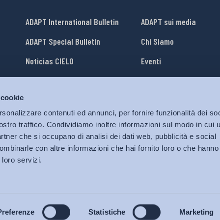
ADAPT International Bulletin
ADAPT sui media
ADAPT Special Bulletin
Chi Siamo
Noticias CIELO
Eventi
Lavora con Noi
 cookie
li
ADAPT University Press
rsonalizzare contenuti ed annunci, per fornire funzionalità dei soc
ostro traffico. Condividiamo inoltre informazioni sul modo in cui ut
partner che si occupano di analisi dei dati web, pubblicità e social
ombinarle con altre informazioni che hai fornito loro o che hanno
 loro servizi.
© 2026 Bollettino Adapt.
Tutti i diritti riservati.
Privacy policy
|
Cookies Policy
Preferenze
Statistiche
Marketing