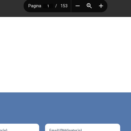
 ADAPT
i