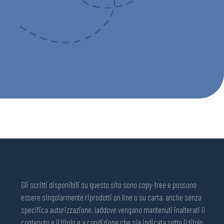
Gli scritti disponibili su questo sito sono copy-free e possono
essere singolarmente riprodotti on line o su carta, anche senza
specifica autorizzazione, laddove vengano mantenuti inalterati il
contenuto e il titolo e a condizione che sia indicata sotto il titolo,