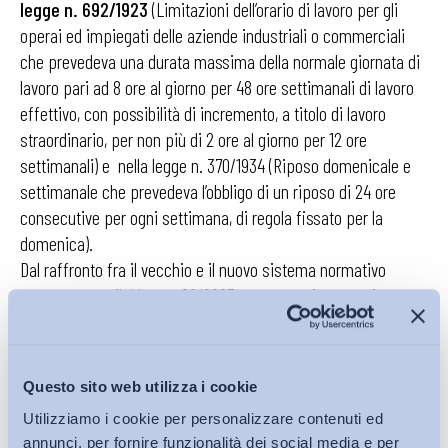
legge n. 692/1923
(Limitazioni dell’orario di lavoro per gli
operai ed impiegati delle aziende industriali o commerciali
che prevedeva una durata massima della normale giornata di
lavoro pari ad 8 ore al giorno per 48 ore settimanali di lavoro
effettivo, con possibilità di incremento, a titolo di lavoro
straordinario, per non più di 2 ore al giorno per 12 ore
settimanali) e nella legge n. 370/1934 (Riposo domenicale e
settimanale che prevedeva l’obbligo di un riposo di 24 ore
consecutive per ogni settimana, di regola fissato per la
domenica).
Dal raffronto fra il vecchio e il nuovo sistema normativo
emerge come il d.lgs. n. 66/2003 consente ai contratti
collettivi di stabilire una durata minore delle 40 ore
settimanali; l’art. 4, infatti, nell’attribuire ai contratti collettivi il
potere di stabilire la durata settimanale dell’orario, dispone
Questo sito web utilizza i cookie
che la durata media non possa superare, per ogni periodo di
Utilizziamo i cookie per personalizzare contenuti ed
sette giorni, le 48 ore, comprese quelle dello straordinario; il
annunci, per fornire funzionalità dei social media e per