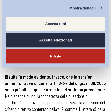
sfruttamento del lavoratore che ne consegue, ponendo limiti
Chi Siamo
Mostra dettagli
all’orario di lavoro giornaliero e settimanale ed imponendo
periodi di necessario riposo. Ai fini, quindi, del rispetto dei
Accetta tutti
criteri fissati nella legge delega, deve affermarsi che le
sanzioni previste dal r.d.l. n. 692/1923 e dalla legge n.
370/1934 corrispondono a violazioni da ritenere omogenee
Accetta selezionati
rispetto a quelle regolate dal d.lgs. n. 66/2003 e che, pertanto,
la normativa sanzionatoria in esame era tenuta al rispetto
Rifiuta
della delega nel senso della necessaria identità rispetto alle
sanzioni precedenti.
Risulta in modo evidente, invece, che le sanzioni
amministrative di cui all’art. 18-
bis
del d.lgs. n. 66/2003
sono più alte di quelle irrogate nel sistema precedente
.
Ne discende quindi la fondatezza della questione di
legittimità costituzionale, posto che sussiste la violazione del
criterio direttivo contenuto nell’art. 2, comma 1, lettera
c
), della