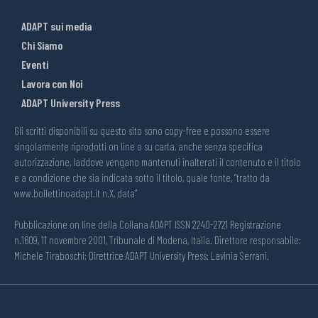
ADAPT sui media
Chi Siamo
Eventi
Lavora con Noi
ADAPT University Press
Gli scritti disponibili su questo sito sono copy-free e possono essere
singolarmente riprodotti on line o su carta, anche senza specifica
autorizzazione, laddove vengano mantenuti inalterati il contenuto e il titolo
e a condizione che sia indicata sotto il titolo, quale fonte, “tratto da
www.bollettinoadapt.it n.X, data“
Pubblicazione on line della Collana ADAPT ISSN 2240-2721 Registrazione
n.1609, 11 novembre 2001, Tribunale di Modena, Italia. Direttore responsabile:
Michele Tiraboschi; Direttrice ADAPT University Press: Lavinia Serrani.