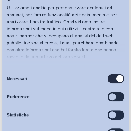
Utilizziamo i cookie per personalizzare contenuti ed
Lavoro mediante piattaforma digitale: uno schema di
annunci, per fornire funzionalità dei social media e per
decreto carente sul...
analizzare il nostro traffico. Condividiamo inoltre
informazioni sul modo in cui utilizzi il nostro sito con i
di
Giada Benincasa
nostri partner che si occupano di analisi dei dati web,
27 Luglio 2026
pubblicità e social media, i quali potrebbero combinarle
con altre informazioni che hai fornito loro o che hanno
raccolto dal tuo utilizzo dei loro servizi.
Selezione
Bollettini ADAPT
Necessari
del
consenso
Articoli
Preferenze
Osservatori
Statistiche