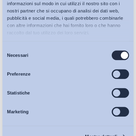
informazioni sul modo in cui utilizzi il nostro sito con i
nostri partner che si occupano di analisi dei dati web,
pubblicità e social media, i quali potrebbero combinarle
con altre informazioni che hai fornito loro o che hanno
raccolto dal tuo utilizzo dei loro servizi.
Selezione
Bollettini ADAPT
Necessari
del
consenso
Articoli
Ho letto e Accetto il trattamento dei dati personali descritti
Preferenze
sulla pagina della
Privacy Policy
Osservatori
Statistiche
Iscriviti
Marketing
Eventi
Chi Siamo