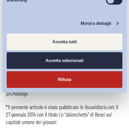
ingresso in impresa fiscalmente sostenuta, senza vicoli
Eventi
formativi.
Chi Siamo
Proprio questo pare essere il disegno contenuto nel
Mostra dettagli
Jobs Act di Renzi.
Un giudizio più completo sarà possibile
solo dopo la lettura del dettaglio della proposta del PD. Certo
Accetta tutti
in questo ambito pare essere un timido progetto al ribasso.
Accetta selezionati
Emmanuele Massagli
Presidente di ADAPT
Rifiuta
@EMassagli
*Il presente articolo è stato pubblicato in
ilsussidiario.net
, il
27 gennaio 2014 con il titolo
Lo “sbianchetto” di Renzi sul
capitale umano dei giovani
.