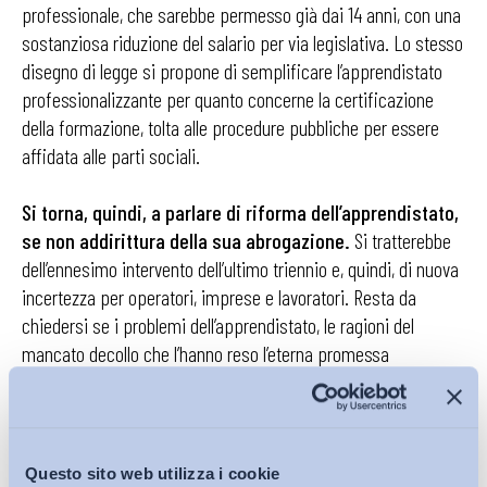
professionale, che sarebbe permesso già dai 14 anni, con una
sostanziosa riduzione del salario per via legislativa. Lo stesso
disegno di legge si propone di semplificare l’apprendistato
professionalizzante per quanto concerne la certificazione
della formazione, tolta alle procedure pubbliche per essere
affidata alle parti sociali.
Si torna, quindi, a parlare di riforma dell’apprendistato,
se non addirittura della sua abrogazione.
Si tratterebbe
dell’ennesimo intervento dell’ultimo triennio e, quindi, di nuova
incertezza per operatori, imprese e lavoratori. Resta da
chiedersi se i problemi dell’apprendistato, le ragioni del
mancato decollo che l’hanno reso l’eterna promessa
incompiuta del nostro diritto del lavoro, siano da ricercarsi
innanzi tutto nei meccanismi normativi. Questo è l’approccio
tradizionale di ogni proposta di riforma: semplificare le
regole, abbassare il costo del lavoro. Certamente anche questi
Questo sito web utilizza i cookie