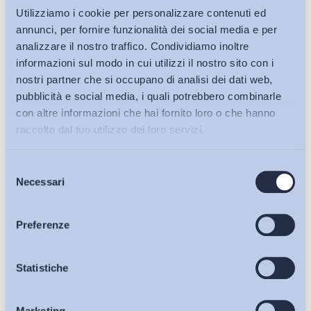
fattori incidono sula debolezza dell’istituto.
Utilizziamo i cookie per personalizzare contenuti ed
annunci, per fornire funzionalità dei social media e per
Il vero problema pare però un altro: il valore che
analizzare il nostro traffico. Condividiamo inoltre
imprese e lavoratori assegnano alla formazione.
informazioni sul modo in cui utilizzi il nostro sito con i
Paradossalmente, per molti il limite del contratto di
nostri partner che si occupano di analisi dei dati web,
apprendistato è la sua caratteristica distintiva: la formazione
pubblicità e social media, i quali potrebbero combinarle
professionalizzante appunto. E’ chiaro che se non si individua
con altre informazioni che hai fornito loro o che hanno
nel costante aggiornamento di conoscenze e competenze la
raccolto dal tuo utilizzo dei loro servizi.
prima arma della persona contro l’incertezza di un mercato
del lavoro che sarà sempre più discontinuo e variabile, a nulla
Selezione
Bollettini ADAPT
Necessari
serve sacrificare una (piccola, in Italia!) parte dello stipendio
del
consenso
per pagarla, questa formazione. Se è maggiore il timore delle
procedure di certificazione della formazione effettuata
Articoli
Preferenze
rispetto al miglioramento del c.d. capitale umano derivante da
processi formativi correttamente strutturati e seriamente
Osservatori
Statistiche
svolti, certamente meglio cercare di tornare al vecchio
contratto di inserimento, ovvero una semplice forma di
Marketing