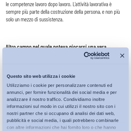
le competenze lavoro dopo lavoro. L’attività lavorativa è
sempre più parte della costruzione della persona, e non più
solo un mezzo di sussistenza.
Altro campo nel quale poteva giocarsi una vera
modernizzazione era quello della flessibilità delle
mansioni.
Anche in questo caso il Jobs Act sembra giocare
al ribasso, consentendo una flessibilità molto ridotta. Questa
non è sufficiente a rompere i giochi delle declaratorie dei
Questo sito web utilizza i cookie
contratti collettivi nazionali che descrivono profili
Utilizziamo i cookie per personalizzare contenuti ed
professionali fermi agli anni settanta.
annunci, per fornire funzionalità dei social media e per
analizzare il nostro traffico. Condividiamo inoltre
informazioni sul modo in cui utilizzi il nostro sito con i
nostri partner che si occupano di analisi dei dati web,
Scrivere tutto questo il giorno dell’inizio della
pubblicità e social media, i quali potrebbero combinarle
discussione in aula vuole essere un contributo al
con altre informazioni che hai fornito loro o che hanno