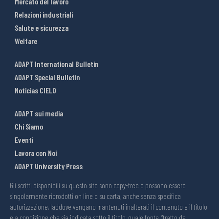
Mercato del lavoro
Relazioni industriali
Salute e sicurezza
Welfare
ADAPT International Bulletin
ADAPT Special Bulletin
Noticias CIELO
ADAPT sui media
Chi Siamo
Eventi
Lavora con Noi
ADAPT University Press
Gli scritti disponibili su questo sito sono copy-free e possono essere
singolarmente riprodotti on line o su carta, anche senza specifica
autorizzazione, laddove vengano mantenuti inalterati il contenuto e il titolo
e a condizione che sia indicata sotto il titolo, quale fonte, “tratto da