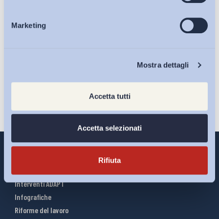
Marketing
Eventi
Ho letto e Accetto il trattamento dei dati personali descritti
sulla pagina della
Privacy Policy
Chi Siamo
Mostra dettagli
Iscriviti
Accetta tutti
Accetta selezionati
Rifiuta
Interventi ADAPT
Infografiche
Riforme del lavoro