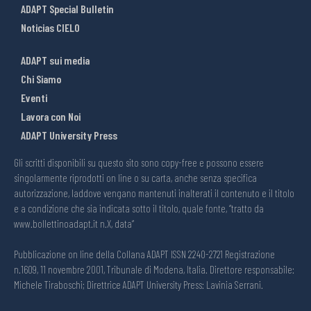
ADAPT Special Bulletin
Noticias CIELO
ADAPT sui media
Chi Siamo
Eventi
Lavora con Noi
ADAPT University Press
Gli scritti disponibili su questo sito sono copy-free e possono essere
singolarmente riprodotti on line o su carta, anche senza specifica
autorizzazione, laddove vengano mantenuti inalterati il contenuto e il titolo
e a condizione che sia indicata sotto il titolo, quale fonte, “tratto da
www.bollettinoadapt.it n.X, data“
Pubblicazione on line della Collana ADAPT ISSN 2240-2721 Registrazione
n.1609, 11 novembre 2001, Tribunale di Modena, Italia. Direttore responsabile:
Michele Tiraboschi; Direttrice ADAPT University Press: Lavinia Serrani.