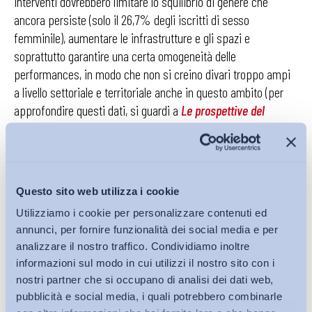
interventi dovrebbero limitare lo squilibrio di genere che
ancora persiste (solo il 26,7% degli iscritti di sesso
femminile), aumentare le infrastrutture e gli spazi e
soprattutto garantire una certa omogeneità delle
performances, in modo che non si creino divari troppo ampi
a livello settoriale e territoriale anche in questo ambito (per
approfondire questi dati, si guardi a
Le prospettive del
sistema ITS Academy
. Dati e spunti dall’ultimo rapporto di
monitoraggio INDIRE
di Matteo Colombo, in questo Bollettino).
Conclusa la presentazione della ricerca, l’evento ha poi
Questo sito web utilizza i cookie
visto la realizzazione di una tavola rotonda alla quale
Utilizziamo i cookie per personalizzare contenuti ed
hanno partecipato Guido Torrielli (Presidente rete ITS
annunci, per fornire funzionalità dei social media e per
Italia), Luciano Pero (Docente di Organization Theory
analizzare il nostro traffico. Condividiamo inoltre
and Design presso il MIP-Politecnico di Milano) e Luca
informazioni sul modo in cui utilizzi il nostro sito con i
Pedrazzini (Direttore Generale Sorint.lab
), dai quali sono
nostri partner che si occupano di analisi dei dati web,
giunti suggerimenti, critiche e apprezzamenti riguardo alle
pubblicità e social media, i quali potrebbero combinarle
prospettive del sistema ITS e al ruolo dell’apprendistato in