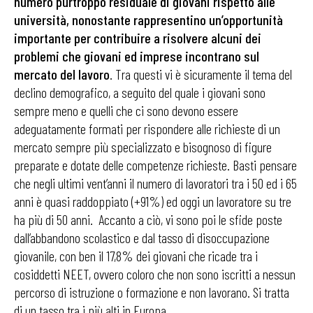
numero purtroppo residuale di giovani rispetto alle
università, nonostante rappresentino un’opportunità
importante per contribuire a risolvere alcuni dei
problemi che giovani ed imprese incontrano sul
mercato del lavoro
. Tra questi vi è sicuramente il tema del
declino demografico, a seguito del quale i giovani sono
sempre meno e quelli che ci sono devono essere
adeguatamente formati per rispondere alle richieste di un
mercato sempre più specializzato e bisognoso di figure
preparate e dotate delle competenze richieste. Basti pensare
che negli ultimi vent’anni il numero di lavoratori tra i 50 ed i 65
anni è quasi raddoppiato (+91%) ed oggi un lavoratore su tre
ha più di 50 anni. Accanto a ciò, vi sono poi le sfide poste
dall’abbandono scolastico e dal tasso di disoccupazione
giovanile, con ben il 17,8% dei giovani che ricade tra i
cosiddetti NEET, ovvero coloro che non sono iscritti a nessun
percorso di istruzione o formazione e non lavorano. Si tratta
di un tasso tra i più alti in Europa.