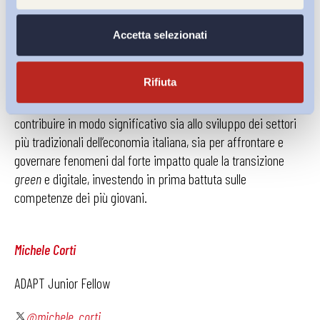
attività legate al progetto Skill Alliance.
Accetta selezionati
Vi sarà infatti una seconda fase progettuale composta da
una serie di iniziative su scala locale e territoriale, nella
Rifiuta
consapevolezza che si tratta di una sinergia, quella tra ITS ed
apprendistato di alta formazione e ricerca, in grado di
contribuire in modo significativo sia allo sviluppo dei settori
più tradizionali dell’economia italiana, sia per affrontare e
governare fenomeni dal forte impatto quale la transizione
green
e digitale, investendo in prima battuta sulle
competenze dei più giovani.
Michele Corti
ADAPT Junior Fellow
@michele_corti